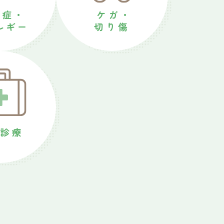
症・
ケガ・
ルギー
切り傷
診療