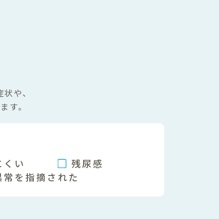
症状や、
ます。
い
にくい
残尿感
異常を指摘された