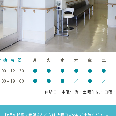
診療時間
月
火
水
木
金
土
●
●
●
●
●
●
00 – 12：30
●
●
●
●
00 – 19：00
／
／
休診日：木曜午後・土曜午後・日曜
院長の診察を希望される方は
火曜日以外にご来院ください。