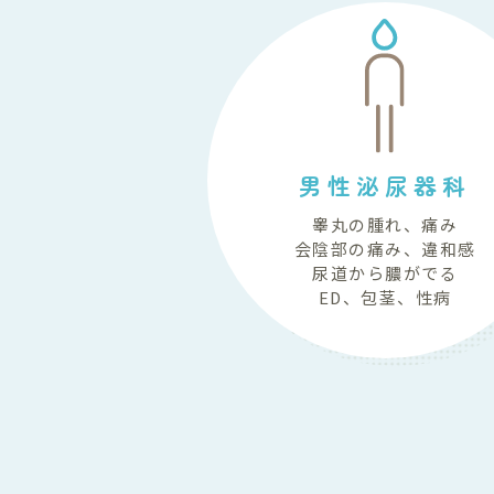
男性泌尿器科
睾丸の腫れ、痛み
会陰部の痛み、違和感
尿道から膿がでる
ED、包茎、性病