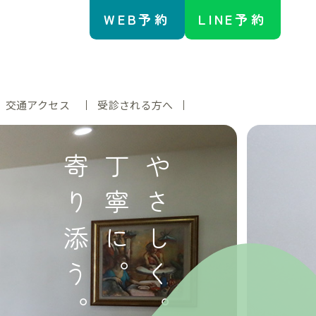
WEB予約
LINE予約
交通アクセス
受診される方へ
寄り添う。
丁寧に。
やさしく。