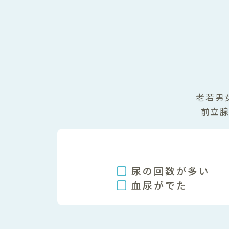
老若男
前立
尿の回数が多い
血尿がでた