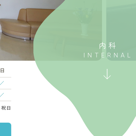
内科
日
／
／
・祝日