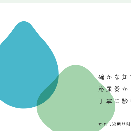
確かな知
泌尿器か
丁寧に診
かとう泌尿器科