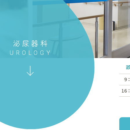
泌尿器科
9：
16：